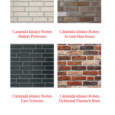
Caramida klinker Roben
Cărămida klinker Roben
Malmö Perlweiss
Accum blau-braun
Cărămidă klinker Roben
Cărămidă klinker Roben
Faro Schwarz
Dykbrand Flamisch Bunt