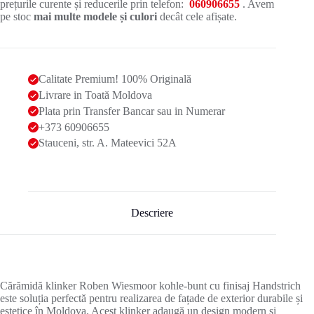
prețurile curente și reducerile prin telefon:
060906655
. Avem
pe stoc
mai multe modele și culori
decât cele afișate.
Calitate Premium! 100% Originală
Livrare in Toată Moldova
Plata prin Transfer Bancar sau in Numerar
+373 60906655
Stauceni, str. A. Mateevici 52A
Descriere
Cărămidă klinker Roben Wiesmoor kohle-bunt cu finisaj Handstrich
este soluția perfectă pentru realizarea de fațade de exterior durabile și
estetice în Moldova. Acest klinker adaugă un design modern și