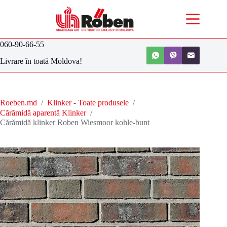
060-90-66-55
Livrare în toată Moldova!
Roeben.md
/
Klinker - Toate produsele
/
Cărămidă aparentă Klinker
/
Cărămidă klinker Roben Wiesmoor kohle-bunt