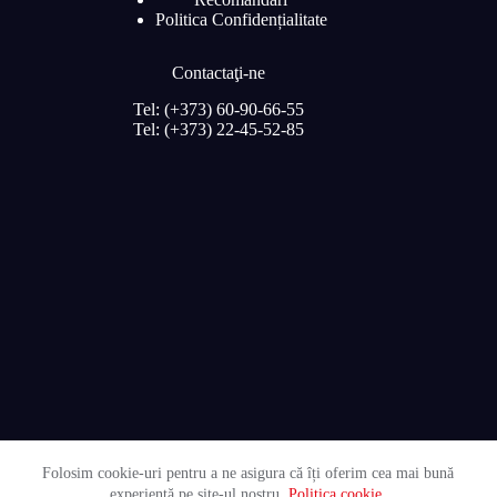
Politica Confidențialitate
Contactaţi-ne
Tel: (+373) 60-90-66-55
Tel: (+373) 22-45-52-85
Folosim cookie-uri pentru a ne asigura că îți oferim cea mai bună
experiență pe site-ul nostru.
Politica cookie
.