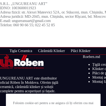
S.R.L. „UNGUREANU ART”
IDNO: 1003600011923
Adresa fizică: str. Alexei Mateevici 52A, or. Stăuceni, mun. Chișină
Adresa juridică: MD-2045, mun. Chișinău, sector Rîșcani, bd. Moscova
E-mail: ungureanuart@gmail.com
Telefon: 060 90 66 55; 022 45 52 85
Tigla Ceramica
Cărămidă Klinker
Plăci Klinker
Roeben.md
Țiglă ce
Klinker c
Plăci de
Montaj ac
UNGUREANU ART este distribuitor
Montaj fa
oficial Röben în Moldova. Oferim țiglă
ceramică, cărămidă klinker și soluții
complete pentru acoperișuri și fațade.
Folosim cookie-uri pentru a ne asigura că îți oferim cea mai