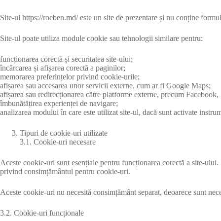
Site-ul https://roeben.md/ este un site de prezentare și nu conține formul
Site-ul poate utiliza module cookie sau tehnologii similare pentru:
funcționarea corectă și securitatea site-ului;
încărcarea și afișarea corectă a paginilor;
memorarea preferințelor privind cookie-urile;
afișarea sau accesarea unor servicii externe, cum ar fi Google Maps;
afișarea sau redirecționarea către platforme externe, precum Facebook
îmbunătățirea experienței de navigare;
analizarea modului în care este utilizat site-ul, dacă sunt activate instru
Tipuri de cookie-uri utilizate
3.1. Cookie-uri necesare
Aceste cookie-uri sunt esențiale pentru funcționarea corectă a site-ului. 
privind consimțământul pentru cookie-uri.
Aceste cookie-uri nu necesită consimțământ separat, deoarece sunt neces
3.2. Cookie-uri funcționale