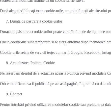
setarea unei notificări înainte ca un cookie să fie salvat.
Dacă alegeți să blocați toate cookie-urile, anumite funcții ale site-ului 
Durata de păstrare a cookie-urilor
Durata de păstrare a cookie-urilor poate varia în funcție de tipul acestora
Unele cookie-uri sunt temporare și se șterg automat după închiderea bro
Cookie-urile setate de servicii terțe, cum ar fi Google, Facebook, Insta
Actualizarea Politicii Cookie
Ne rezervăm dreptul de a actualiza această Politică privind modulele Co
Orice modificare va fi publicată pe această pagină, împreună cu data ult
Contact
Pentru întrebări privind utilizarea modulelor cookie sau prelucrarea date