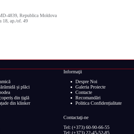
u, MD-4839, Republica Moldova
 18, ap./of. 49
Informaţii
ramică
Despre Noi
ărămidă și plăci
Galeria Proiecte
 podea
Contacte
operiș din țiglă
Recomandări
țade din klinker
Politica Confidențialitate
Contactaţi-ne
Tel: (+373) 60-90-66-55
Tel: (+373) 22-45-52-85