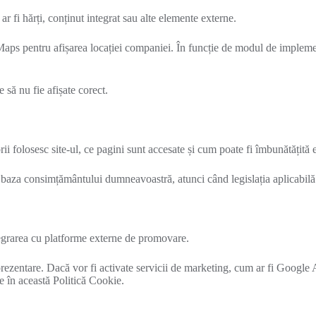
r fi hărți, conținut integrat sau alte elemente externe.
Maps pentru afișarea locației companiei. În funcție de modul de implemen
 să nu fie afișate corect.
orii folosesc site-ul, ce pagini sunt accesate și cum poate fi îmbunătățită
 în baza consimțământului dumneavoastră, atunci când legislația aplicabilă
ntegrarea cu platforme externe de promovare.
 de prezentare. Dacă vor fi activate servicii de marketing, cum ar fi Goog
e în această Politică Cookie.