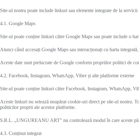
Site-ul nostru poate include linkuri sau elemente integrate de la servicii
4.1. Google Maps
Site-ul poate conține linkuri către Google Maps sau poate include o hart
Atunci când accesați Google Maps sau interacționați cu harta integrată, G
Aceste date sunt prelucrate de Google conform propriilor politici de conf
4.2. Facebook, Instagram, WhatsApp, Viber și alte platforme externe
Site-ul poate conține linkuri către Facebook, Instagram, WhatsApp, Vib
Aceste linkuri nu setează neapărat cookie-uri direct pe site-ul nostru. Tot
politicilor proprii ale acestor platforme.
S.R.L. „UNGUREANU ART” nu controlează modul în care aceste platfor
4.3. Conținut integrat