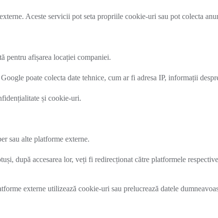
 externe. Aceste servicii pot seta propriile cookie-uri sau pot colecta anu
ă pentru afișarea locației companiei.
oogle poate colecta date tehnice, cum ar fi adresa IP, informații despre 
idențialitate și cookie-uri.
er sau alte platforme externe.
uși, după accesarea lor, veți fi redirecționat către platformele respective
me externe utilizează cookie-uri sau prelucrează datele dumneavoas