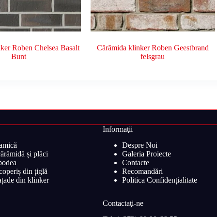
nker Roben Chelsea Basalt
Cărămida klinker Roben Geestbrand
Bunt
felsgrau
Informaţii
ramică
Despre Noi
ărămidă și plăci
Galeria Proiecte
 podea
Contacte
operiș din țiglă
Recomandări
țade din klinker
Politica Confidențialitate
Contactaţi-ne