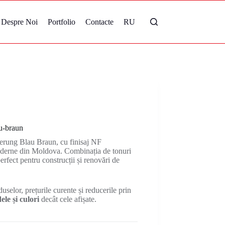
Despre Noi
Portfolio
Contacte
RU
u-braun
rung Blau Braun, cu finisaj NF
moderne din Moldova. Combinația de tonuri
erfect pentru construcții și renovări de
uselor, prețurile curente și reducerile prin
le și culori
decât cele afișate.