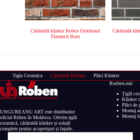
Cărămidă klinker Roben Dykbrand
Cărămidă kli
Flamisch Bunt
Tigla Ceramica
Cărămidă Klinker
Plăci Klinker
Roeben.md
Țiglă ce
Klinker c
Plăci de
Montaj ac
UNGUREANU ART este distribuitor
Montaj fa
oficial Röben în Moldova. Oferim țiglă
ceramică, cărămidă klinker și soluții
complete pentru acoperișuri și fațade.