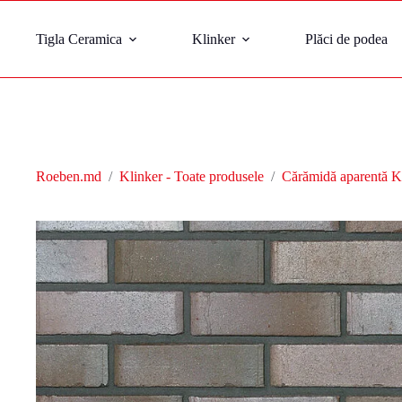
Tigla Ceramica
Klinker
Plăci de podea
Roeben.md
/
Klinker - Toate produsele
/
Cărămidă aparentă K