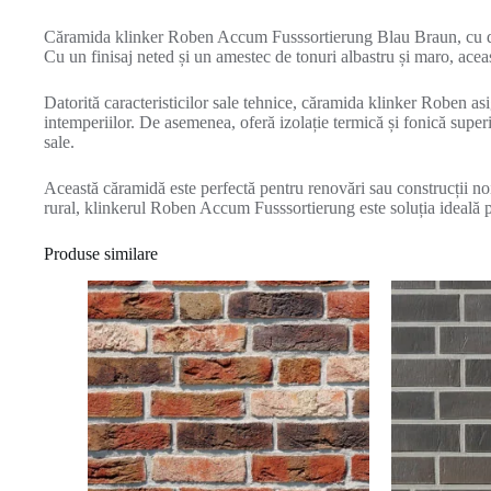
Căramida klinker Roben Accum Fusssortierung Blau Braun, cu dime
Cu un finisaj neted și un amestec de tonuri albastru și maro, acea
Datorită caracteristicilor sale tehnice, căramida klinker Roben as
intemperiilor. De asemenea, oferă izolație termică și fonică superio
sale.
Această căramidă este perfectă pentru renovări sau construcții noi
rural, klinkerul Roben Accum Fusssortierung este soluția ideală p
Produse similare