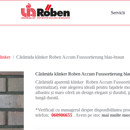
Servicii
linker
/
Cărămida klinker Roben Accum Fusssortierung blau-braun
Cărămida klinker Roben Accum Fusssortierung bla
Cărămidă aparentă klinker Roben Accum Fusssortie
(normalizat), este alegerea ideală pentru fațadele 
albastru și maro oferă un design elegant și durabil, p
lungă durată.
*Verificați cu managerul despre disponibilitatea prod
telefon:
060906655
. Avem pe stoc
mai multe mode