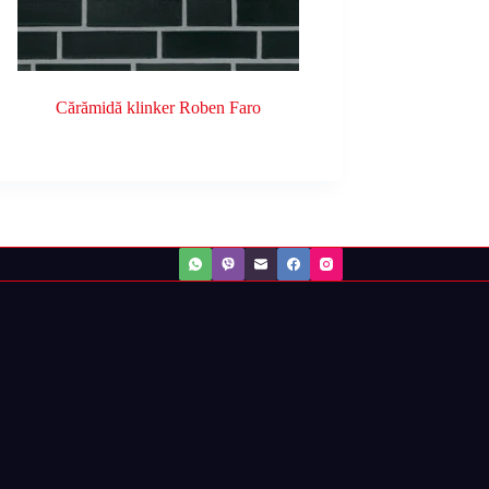
Cărămidă klinker Roben Faro