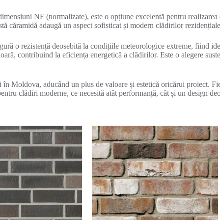
nsiuni NF (normalizate), este o opțiune excelentă pentru realizarea d
stă căramidă adaugă un aspect sofisticat și modern clădirilor rezidențiale
igură o rezistență deosebită la condițiile meteorologice extreme, fiind id
ară, contribuind la eficiența energetică a clădirilor. Este o alegere suste
 în Moldova, aducând un plus de valoare și estetică oricărui proiect. Fie
entru clădiri moderne, ce necesită atât performanță, cât și un design deo