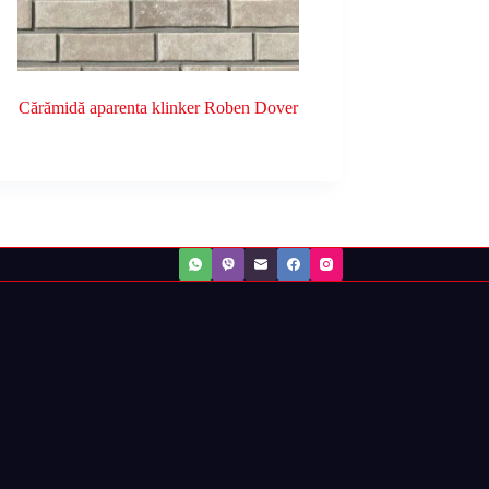
Cărămidă aparenta klinker Roben Dover