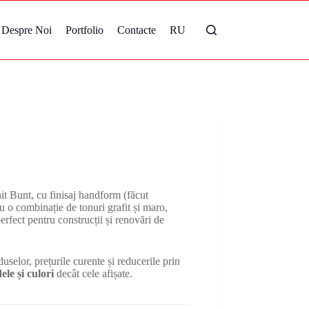
Despre Noi
Portfolio
Contacte
RU
 Bunt, cu finisaj handform (făcut
 o combinație de tonuri grafit și maro,
erfect pentru construcții și renovări de
uselor, prețurile curente și reducerile prin
le și culori
decât cele afișate.