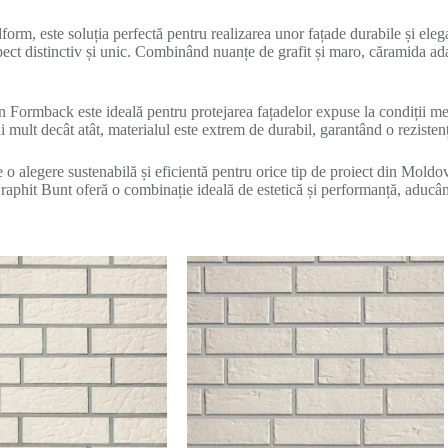
rm, este soluția perfectă pentru realizarea unor fațade durabile și el
spect distinctiv și unic. Combinând nuanțe de grafit și maro, căramida ad
en Formback este ideală pentru protejarea fațadelor expuse la condiții me
i mult decât atât, materialul este extrem de durabil, garantând o rezisten
 o alegere sustenabilă și eficientă pentru orice tip de proiect din Moldova
aphit Bunt oferă o combinație ideală de estetică și performanță, aducând