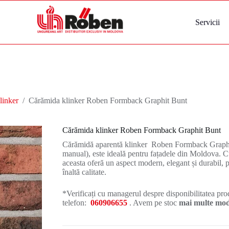
Servicii
linker
/
Cărămida klinker Roben Formback Graphit Bunt
Cărămida klinker Roben Formback Graphit Bunt
Cărămidă aparentă klinker Roben Formback Graphit
manual), este ideală pentru fațadele din Moldova. Cu
aceasta oferă un aspect modern, elegant și durabil, p
înaltă calitate.
*Verificați cu managerul despre disponibilitatea prod
telefon:
060906655
. Avem pe stoc
mai multe mode