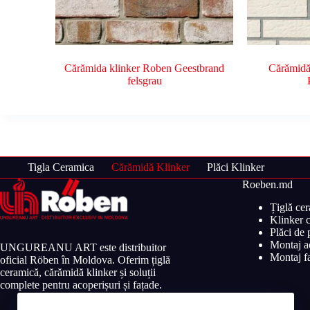
Cărămida klinker Roben Geestbrand
Cărămidă
felsgrau
Tigla Ceramica
Cărămidă Klinker
Plăci Klinker
Roeben.md
Țiglă ce
Klinker c
Plăci de
Montaj ac
UNGUREANU ART este distribuitor
Montaj fa
oficial Röben în Moldova. Oferim țiglă
ceramică, cărămidă klinker și soluții
complete pentru acoperișuri și fațade.