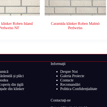
 klinker Roben Island
Caramida klinker Roben Malmö
Perlweiss NF
Perlweiss
Informaţii
ramică
Despre Noi
ărămidă și plăci
Galeria Proiecte
 podea
Contacte
operiș din țiglă
Recomandări
țade din klinker
Politica Confidențialitate
Contactaţi-ne