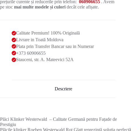
prețurile curente și reducerile prin telefon:
060906655
. Avem
pe stoc
mai multe modele și culori
decât cele afișate.
Calitate Premium! 100% Originală
Livrare in Toată Moldova
Plata prin Transfer Bancar sau in Numerar
+373 60906655
Stauceni, str. A. Mateevici 52A
Descriere
Plăci Klinker Westerwald – Calitate Germană pentru Fațade de
Prestigiu
Plăcile klinker Roeben Westerwald Rot Glatt reprezintă soluția perfectă