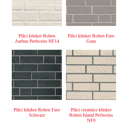
Plăci klinker Roben
Plăci klinker Roben Faro
Aarhus Perlweiss NF14
Grau
Plăci klinker Roben Faro
Plăci ceramice klinker
Schwarz
Roben Island Perlweiss
NF9