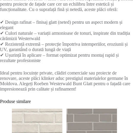
pentru proiecte de fațade care cer un echilibru între estetică și
funcționalitate. Cu o suprafață fină și netedă, aceste plăci oferă:
✔ Design rafinat – finisaj glatt (neted) pentru un aspect modern și
elegant
✔ Culori naturale – variații armonioase de tonuri, inspirate din tradiția
cărămizii Westerwald
✔ Rezistență extremă – protecție împotriva intemperiilor, eroziunii și
UV, garantând o durată lungă de viață
✔ Ușurință în aplicare – format optimizat pentru montaj rapid și
rezultate profesioniste
Ideal pentru locuințe private, clădiri comerciale sau proiecte de
renovare, aceste plăci klinker aduc prestigiul materialelor germane în
Moldova. Alegeți Roeben Westerwald Bunt Glatt pentru o fațadă care
impresionează prin calitate și rafinament!
Produse similare