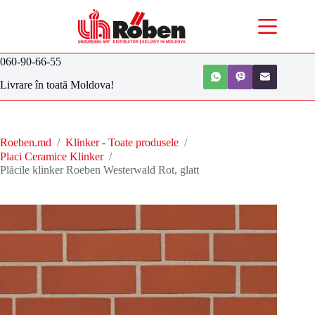
060-90-66-55
Livrare în toată Moldova!
Roeben.md
/
Klinker - Toate produsele
/
Placi Ceramice Klinker
/
Plăcile klinker Roeben Westerwald Rot, glatt