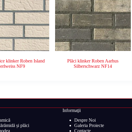
ice klinker Roben Island
Plăci klinker Roben Aarhus
erlweiss NF9
Silberschwarz NF14
Informaţii
ramică
Despre Noi
ărămidă și plăci
Galeria Proiecte
 podea
Contacte