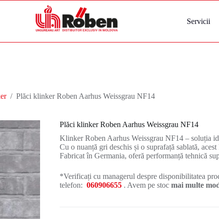
Servicii
er
/
Plăci klinker Roben Aarhus Weissgrau NF14
Plăci klinker Roben Aarhus Weissgrau NF14
Klinker Roben Aarhus Weissgrau NF14 – soluția id
Cu o nuanță gri deschis și o suprafață sablată, acest 
Fabricat în Germania, oferă performanță tehnică supe
*Verificați cu managerul despre disponibilitatea prod
telefon:
060906655
. Avem pe stoc
mai multe mode