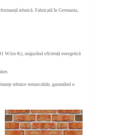
formanță tehnică. Fabricată în Germania,
81 W/(m·K), asigurând eficiență energetică
nker.
ormanțe tehnice remarcabile, garantând o