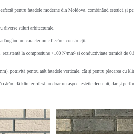
fectă pentru fațadele moderne din Moldova, combinând estetică și per
 diverse stiluri arhitecturale.
 adăugând un caracter unic fiecărei construcții.
, rezistență la compresiune >100 N/mm² și conductivitate termică de 0,
, potrivită pentru atât fațadele verticale, cât și pentru placarea cu kli
 cărămidă klinker oferă nu doar un aspect estetic deosebit, dar și perf