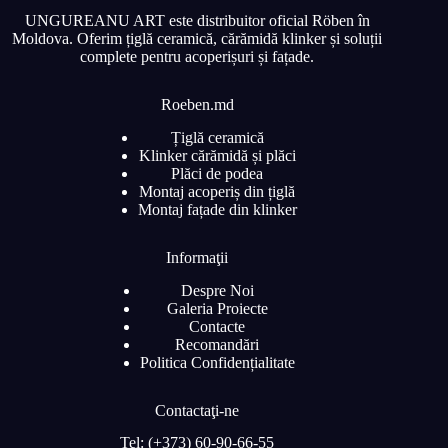
UNGUREANU ART este distribuitor oficial Röben în
Moldova. Oferim țiglă ceramică, cărămidă klinker și soluții
complete pentru acoperișuri și fațade.
Roeben.md
Țiglă ceramică
Klinker cărămidă și plăci
Plăci de podea
Montaj acoperiș din țiglă
Montaj fațade din klinker
Informaţii
Despre Noi
Galeria Proiecte
Contacte
Recomandări
Politica Confidențialitate
Contactaţi-ne
Tel: (+373) 60-90-66-55