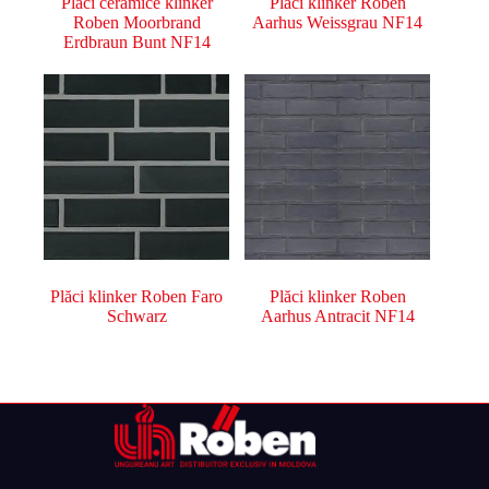
Plăci ceramice klinker
Plăci klinker Roben
Roben Moorbrand
Aarhus Weissgrau NF14
Erdbraun Bunt NF14
Plăci klinker Roben Faro
Plăci klinker Roben
Schwarz
Aarhus Antracit NF14