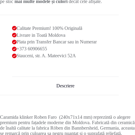
pe stoc
mai multe modele și culori
decât cele afișate.
Calitate Premium! 100% Originală
Livrare in Toată Moldova
Plata prin Transfer Bancar sau in Numerar
+373 60906655
Stauceni, str. A. Mateevici 52A
Descriere
Caramida klinker Roben Faro (240x71x14 mm) reprezintă o alegere
premium pentru fațadele moderne din Moldova. Fabricată din ceramică
de înaltă calitate la fabrica Röben din Bannbersheid, Germania, aceasta
se remarcă prin culoarea sa negru nuanțat și o suprafață reliefată,