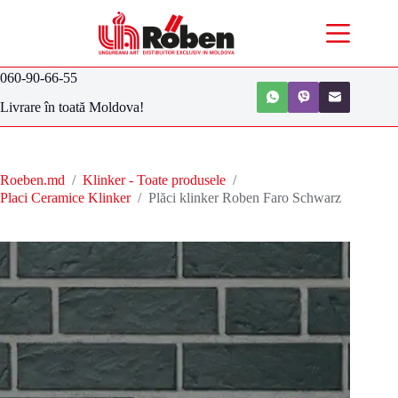
060-90-66-55
Livrare în toată Moldova!
Roeben.md
/
Klinker - Toate produsele
/
Placi Ceramice Klinker
/
Plăci klinker Roben Faro Schwarz