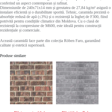
conferind un aspect contemporan și rafinat.
Dimensiunile de 240x71x14 mm și greutatea de 27,84 kg/m² asigură o
instalare eficientă și o durabilitate sporită. Tehnic, caramida prezintă o
absorbție redusă de apă (≤3%) și o rezistență la îngheț de F300, fiind
potrivită pentru condițiile climatice din Moldova. Cu o clasă de
rezistență la compresiune de M600, este ideală pentru construcții
rezidențiale și comerciale.
Această caramidă face parte din colecția Röben Faro, garantând
calitate și estetică superioară.
Produse similare