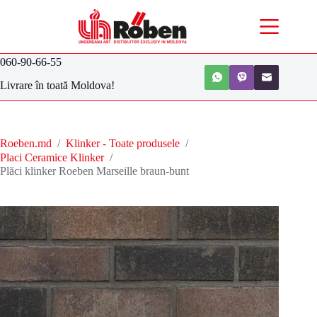
060-90-66-55
Livrare în toată Moldova!
Roeben.md
/
Klinker - Toate produsele
/
Placi Ceramice Klinker
/
Plăci klinker Roeben Marseille braun-bunt