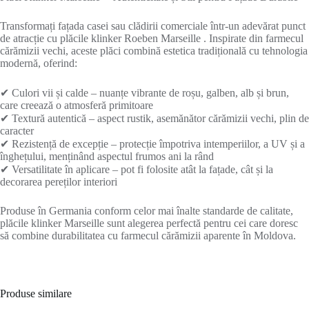
Transformați fațada casei sau clădirii comerciale într-un adevărat punct
de atracție cu plăcile klinker Roeben Marseille . Inspirate din farmecul
cărămizii vechi, aceste plăci combină estetica tradițională cu tehnologia
modernă, oferind:
✔ Culori vii și calde – nuanțe vibrante de roșu, galben, alb și brun,
care creează o atmosferă primitoare
✔ Textură autentică – aspect rustik, asemănător cărămizii vechi, plin de
caracter
✔ Rezistență de excepție – protecție împotriva intemperiilor, a UV și a
înghețului, menținând aspectul frumos ani la rând
✔ Versatilitate în aplicare – pot fi folosite atât la fațade, cât și la
decorarea pereților interiori
Produse în Germania conform celor mai înalte standarde de calitate,
plăcile klinker Marseille sunt alegerea perfectă pentru cei care doresc
să combine durabilitatea cu farmecul cărămizii aparente în Moldova.
Produse similare