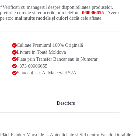
*Verificați cu managerul despre disponibilitatea produselor,
prețurile curente și reducerile prin telefon:
060906655
. Avem
pe stoc
mai multe modele și culori
decât cele afișate.
Calitate Premium! 100% Originală
Livrare in Toată Moldova
Plata prin Transfer Bancar sau in Numerar
+373 60906655
Stauceni, str. A. Mateevici 52A
Descriere
Plăci Klinker Marseille – Autenticitate și Stil pentru Fațade Durabile