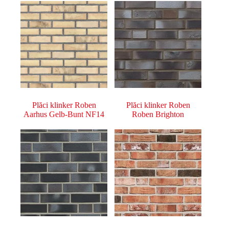
Plăci klinker Roben
Plăci klinker Roben
Aarhus Gelb-Bunt NF14
Roben Brighton