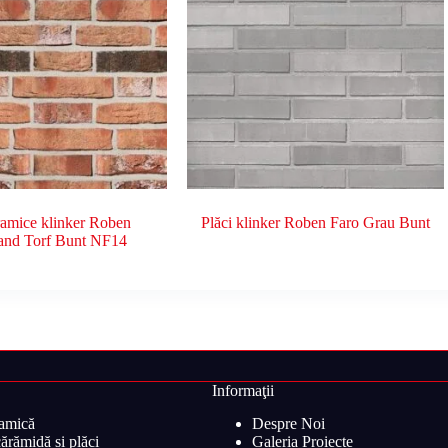
ramice klinker Roben
Plăci klinker Roben Faro Grau Bunt
and Torf Bunt NF14
Informaţii
ramică
Despre Noi
ărămidă și plăci
Galeria Proiecte