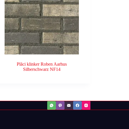
Plăci klinker Roben Aarhus
Silberschwarz NF14