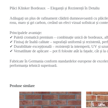
Plăci Klinker Bordeaux – Eleganță și Rezistență în Detaliu
Adăugați un plus de rafinament clădirii dumneavoastră cu plăci
rosu, maro și gri carbon, creând un efect vizual sofisticat și con
Principalele avantaje:
✔ Paletă cromatică premium – combinație unică de bordeaux, alb 
✔ Finisaj de înaltă calitate – suprafață uniformă și rezistentă, pe
✔ Durabilitate excepțională – rezistență la intemperii, UV și uzur
✔ Versatilitate de aplicare – pot fi folosite atât la fațade, cât și la
Fabricate în Germania conform standardelor europene de excelență,
performanța tehnică superioară.
Produse similare