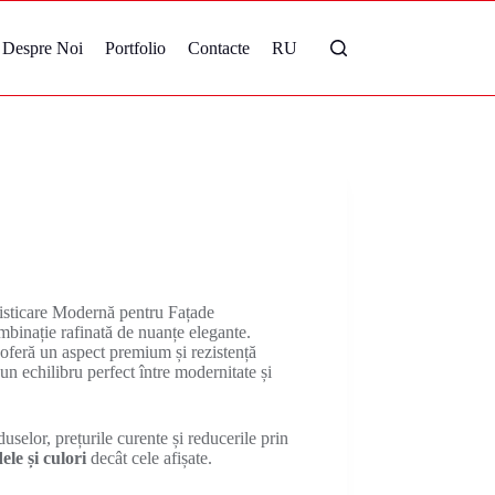
Despre Noi
Portfolio
Contacte
RU
isticare Modernă pentru Fațade
binație rafinată de nuanțe elegante.
 oferă un aspect premium și rezistență
un echilibru perfect între modernitate și
uselor, prețurile curente și reducerile prin
le și culori
decât cele afișate.