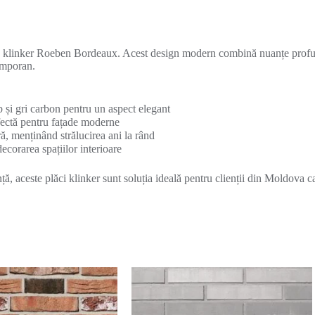
le klinker Roeben Bordeaux. Acest design modern combină nuanțe profu
temporan.
și gri carbon pentru un aspect elegant
rfectă pentru fațade moderne
ă, menținând strălucirea ani la rând
 decorarea spațiilor interioare
 aceste plăci klinker sunt soluția ideală pentru clienții din Moldova ca