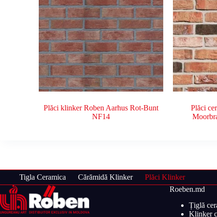
Plăci klinker Roben Aarhus Rot-Bunt
Plăci ce
NF14
Moorbr
Tigla Ceramica
Cărămidă Klinker
Plăci Klinker
Roeben.md
Țiglă ce
Klinker c