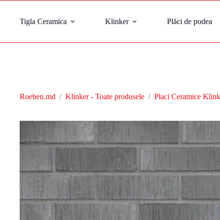
Tigla Ceramica
Klinker
Plăci de podea
Roeben.md
/
Klinker - Toate produsele
/
Placi Ceramice Klink