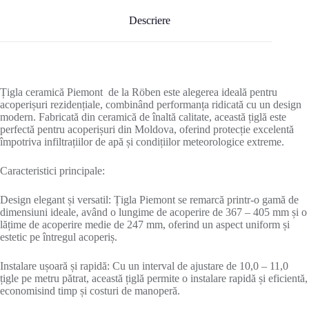
Descriere
Țigla ceramică Piemont de la Röben este alegerea ideală pentru
acoperișuri rezidențiale, combinând performanța ridicată cu un design
modern. Fabricată din ceramică de înaltă calitate, această țiglă este
perfectă pentru acoperișuri din Moldova, oferind protecție excelentă
împotriva infiltrațiilor de apă și condițiilor meteorologice extreme.
Caracteristici principale:
Design elegant și versatil: Țigla Piemont se remarcă printr-o gamă de
dimensiuni ideale, având o lungime de acoperire de 367 – 405 mm și o
lățime de acoperire medie de 247 mm, oferind un aspect uniform și
estetic pe întregul acoperiș.
Instalare ușoară și rapidă: Cu un interval de ajustare de 10,0 – 11,0
țigle pe metru pătrat, această țiglă permite o instalare rapidă și eficientă,
economisind timp și costuri de manoperă.