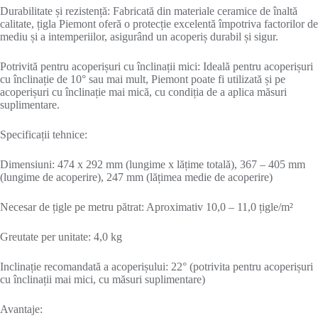
Durabilitate și rezistență: Fabricată din materiale ceramice de înaltă
calitate, țigla Piemont oferă o protecție excelentă împotriva factorilor de
mediu și a intemperiilor, asigurând un acoperiș durabil și sigur.
Potrivită pentru acoperișuri cu înclinații mici: Ideală pentru acoperișuri
cu înclinație de 10° sau mai mult, Piemont poate fi utilizată și pe
acoperișuri cu înclinație mai mică, cu condiția de a aplica măsuri
suplimentare.
Specificații tehnice:
Dimensiuni: 474 x 292 mm (lungime x lățime totală), 367 – 405 mm
(lungime de acoperire), 247 mm (lățimea medie de acoperire)
Necesar de țigle pe metru pătrat: Aproximativ 10,0 – 11,0 țigle/m²
Greutate per unitate: 4,0 kg
Inclinație recomandată a acoperișului: 22° (potrivita pentru acoperișuri
cu înclinații mai mici, cu măsuri suplimentare)
Avantaje: