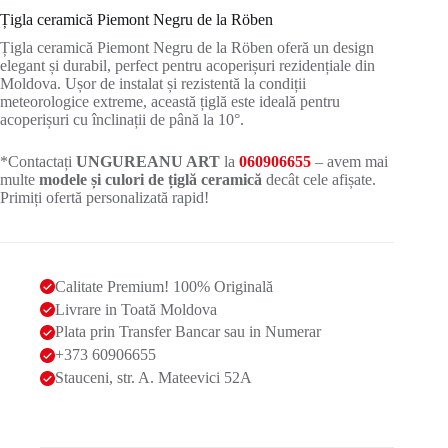
Țigla ceramică Piemont Negru de la Röben
Țigla ceramică Piemont Negru de la Röben oferă un design
elegant și durabil, perfect pentru acoperișuri rezidențiale din
Moldova. Ușor de instalat și rezistentă la condiții
meteorologice extreme, această țiglă este ideală pentru
acoperișuri cu înclinații de până la 10°.
*Contactați
UNGUREANU ART
la
060906655
– avem mai
multe
modele și culori de țiglă ceramică
decât cele afișate.
Primiți ofertă personalizată rapid!
Calitate Premium! 100% Originală
Livrare in Toată Moldova
Plata prin Transfer Bancar sau in Numerar
+373 60906655
Stauceni, str. A. Mateevici 52A