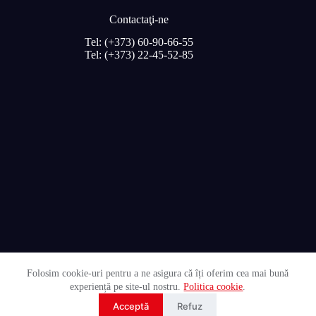
Contactaţi-ne
Tel: (+373) 60-90-66-55
Tel: (+373) 22-45-52-85
Folosim cookie-uri pentru a ne asigura că îți oferim cea mai bună
experiență pe site-ul nostru.
Politica cookie
.
© 2026 Roeben.md Operat de
UNGUREANU ART
Acceptă
Refuz