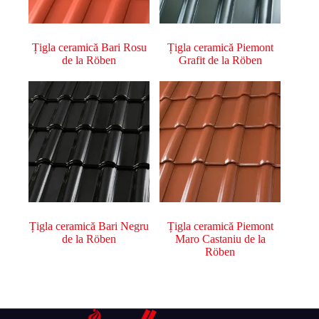
Țigla ceramică Bari Rosu
Țigla ceramică Piemont
de la Röben
Grafit de la Röben
Țigla ceramică Bari Negru
Țigla ceramică Piemont
de la Röben
Maro Castaniu de la
Röben