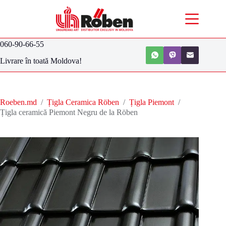
060-90-66-55
Livrare în toată Moldova!
Roeben.md
/
Țigla Ceramica Röben
/
Țigla Piemont
/
Țigla ceramică Piemont Negru de la Röben