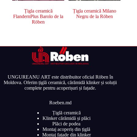
Țigla ceramică
Țigla ceramică Milano
FlandernPlus Barolo de la
Negru de la Röben
Röben
UNGUREANU ART este distribuitor oficial Röben în
Moldova. Oferim țiglă ceramică, cărămidă klinker și soluții
complete pentru acoperișuri și fațade.
Roeben.md
Țiglă ceramică
Klinker cărămidă și plăci
Plăci de podea
Montaj acoperiș din țiglă
Montaj fațade din klinker