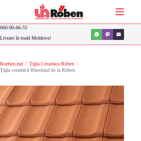
060-90-66-55
Livrare în toată Moldova!
Roeben.md
/
Țigla Ceramica Röben
/
Țigla ceramică Rhenland de la Röben