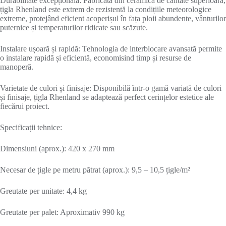
Durabilitate excepțională: Fabricată din ceramică de calitate superioară,
țigla Rhenland este extrem de rezistentă la condițiile meteorologice
extreme, protejând eficient acoperișul în fața ploii abundente, vânturilor
puternice și temperaturilor ridicate sau scăzute.
Instalare ușoară și rapidă: Tehnologia de interblocare avansată permite
o instalare rapidă și eficientă, economisind timp și resurse de
manoperă.
Varietate de culori și finisaje: Disponibilă într-o gamă variată de culori
și finisaje, țigla Rhenland se adaptează perfect cerințelor estetice ale
fiecărui proiect.
Specificații tehnice:
Dimensiuni (aprox.): 420 x 270 mm
Necesar de țigle pe metru pătrat (aprox.): 9,5 – 10,5 țigle/m²
Greutate per unitate: 4,4 kg
Greutate per palet: Aproximativ 990 kg