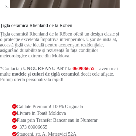
Țigla ceramică Rhenland de la Röben
Țigla ceramică Rhenland de la Röben oferă un design clasic și
o protecție excelentă împotriva intemperiilor. Ușor de instalat,
această țiglă este ideală pentru acoperișuri rezidențiale,
asigurând durabilitate și rezistență în fața condițiilor
meteorologice extreme din Moldova.
*Contactați
UNGUREANU ART
la
060906655
– avem mai
multe
modele și culori de țiglă ceramică
decât cele afișate.
Primiți ofertă personalizată rapid!
Calitate Premium! 100% Originală
Livrare in Toată Moldova
Plata prin Transfer Bancar sau in Numerar
+373 60906655
Stauceni, str. A. Mateevici 52A