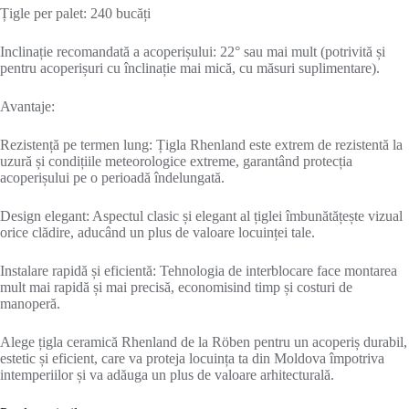
Țigle per palet: 240 bucăți
Inclinație recomandată a acoperișului: 22° sau mai mult (potrivită și
pentru acoperișuri cu înclinație mai mică, cu măsuri suplimentare).
Avantaje:
Rezistență pe termen lung: Țigla Rhenland este extrem de rezistentă la
uzură și condițiile meteorologice extreme, garantând protecția
acoperișului pe o perioadă îndelungată.
Design elegant: Aspectul clasic și elegant al țiglei îmbunătățește vizual
orice clădire, aducând un plus de valoare locuinței tale.
Instalare rapidă și eficientă: Tehnologia de interblocare face montarea
mult mai rapidă și mai precisă, economisind timp și costuri de
manoperă.
Alege țigla ceramică Rhenland de la Röben pentru un acoperiș durabil,
estetic și eficient, care va proteja locuința ta din Moldova împotriva
intemperiilor și va adăuga un plus de valoare arhitecturală.