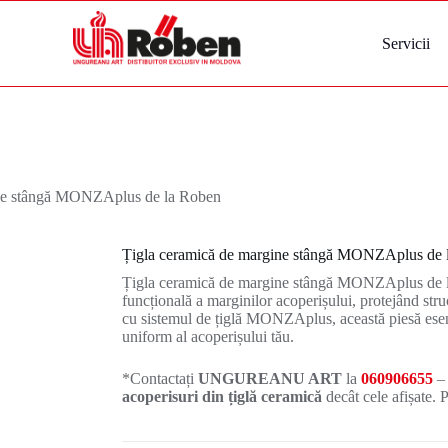
Servicii
ine stângă MONZAplus de la Roben
Țigla ceramică de margine stângă MONZAplus de 
Țigla ceramică de margine stângă MONZAplus de la 
funcțională a marginilor acoperișului, protejând struc
cu sistemul de țiglă MONZAplus, această piesă esenți
uniform al acoperișului tău.
*Contactați
UNGUREANU ART
la
060906655
–
acoperisuri din țiglă ceramică
decât cele afișate. P