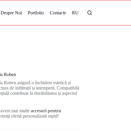
Despre Noi
Portfolio
Contacte
RU
la Roben
Roben asigură o închidere estetică și
tura de infiltrații și intemperii. Compatibilă
ală contribuie la durabilitatea și aspectul
 avem mai multe
accesori pentru
rimiți ofertă personalizată rapid!