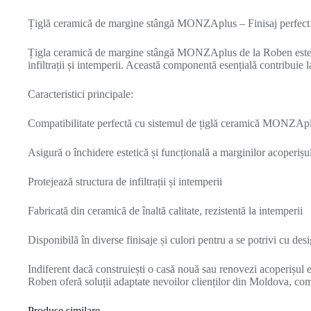
Țiglă ceramică de margine stângă MONZAplus – Finisaj perfect 
Țigla ceramică de margine stângă MONZAplus de la Roben este con
infiltrații și intemperii. Această componentă esențială contribuie l
Caracteristici principale:
Compatibilitate perfectă cu sistemul de țiglă ceramică MONZAp
Asigură o închidere estetică și funcțională a marginilor acoperișu
Protejează structura de infiltrații și intemperii
Fabricată din ceramică de înaltă calitate, rezistentă la intemperii
Disponibilă în diverse finisaje și culori pentru a se potrivi cu des
Indiferent dacă construiești o casă nouă sau renovezi acoperișul exi
Roben oferă soluții adaptate nevoilor clienților din Moldova, com
Produse similare