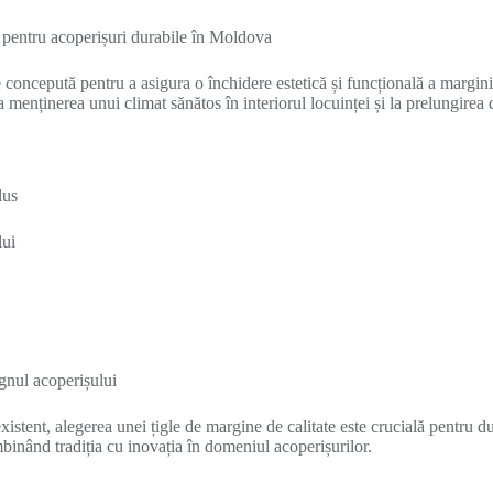
pentru acoperișuri durabile în Moldova
cepută pentru a asigura o închidere estetică și funcțională a marginilo
a menținerea unui climat sănătos în interiorul locuinței și la prelungirea 
lus
lui
ignul acoperișului
stent, alegerea unei țigle de margine de calitate este crucială pentru dur
binând tradiția cu inovația în domeniul acoperișurilor.