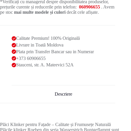
*Verificați cu managerul despre disponibilitatea produselor,
prețurile curente și reducerile prin telefon:
060906655
. Avem
pe stoc
mai multe modele și culori
decât cele afișate.
Calitate Premium! 100% Originală
Livrare in Toată Moldova
Plata prin Transfer Bancar sau in Numerar
+373 60906655
Stauceni, str. A. Mateevici 52A
Descriere
Plăci Klinker pentru Fațade – Calitate și Frumusețe Naturală
Plăcile klinker Roeben din seria Wasserstrich Buntgeflammt sunt