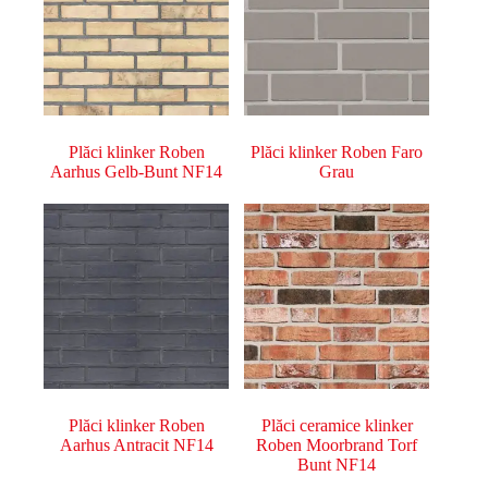
Plăci klinker Roben
Plăci klinker Roben Faro
Aarhus Gelb-Bunt NF14
Grau
Plăci klinker Roben
Plăci ceramice klinker
Aarhus Antracit NF14
Roben Moorbrand Torf
Bunt NF14