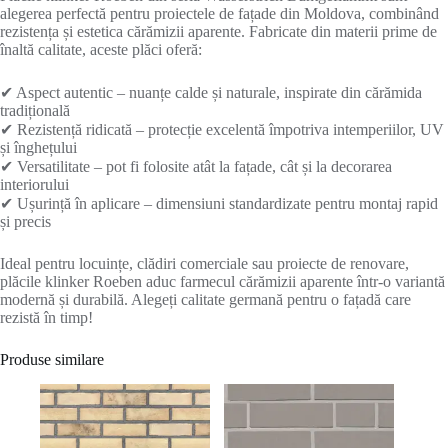
alegerea perfectă pentru proiectele de fațade din Moldova, combinând
rezistența și estetica cărămizii aparente. Fabricate din materii prime de
înaltă calitate, aceste plăci oferă:
✔ Aspect autentic – nuanțe calde și naturale, inspirate din cărămida
tradițională
✔ Rezistență ridicată – protecție excelentă împotriva intemperiilor, UV
și înghețului
✔ Versatilitate – pot fi folosite atât la fațade, cât și la decorarea
interiorului
✔ Ușurință în aplicare – dimensiuni standardizate pentru montaj rapid
și precis
Ideal pentru locuințe, clădiri comerciale sau proiecte de renovare,
plăcile klinker Roeben aduc farmecul cărămizii aparente într-o variantă
modernă și durabilă. Alegeți calitate germană pentru o fațadă care
rezistă în timp!
Produse similare