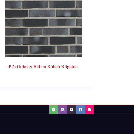
Plăci klinker Roben Roben Brighton