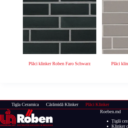
Plăci klinker Roben Faro Schwarz
Plăci kl
Tigla Ceramica
Cărămidă Klinker
Plăci Klinker
Roeben.md
Țiglă ce
Klinker c