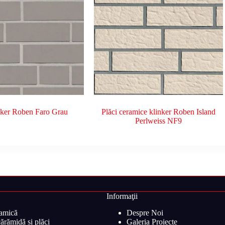
inker Roben Faro Grau
Plăci ceramice klinker Roben Island
Perlweiss NF9
Informaţii
ramică
Despre Noi
ărămidă și plăci
Galeria Proiecte