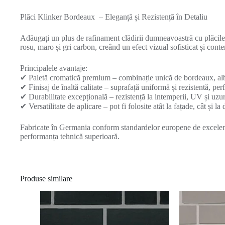
Plăci Klinker Bordeaux – Eleganță și Rezistență în Detaliu
Adăugați un plus de rafinament clădirii dumneavoastră cu plăci
rosu, maro și gri carbon, creând un efect vizual sofisticat și con
Principalele avantaje:
✔ Paletă cromatică premium – combinație unică de bordeaux, alb 
✔ Finisaj de înaltă calitate – suprafață uniformă și rezistentă, pe
✔ Durabilitate excepțională – rezistență la intemperii, UV și uzur
✔ Versatilitate de aplicare – pot fi folosite atât la fațade, cât și la
Fabricate în Germania conform standardelor europene de excelență,
performanța tehnică superioară.
Produse similare