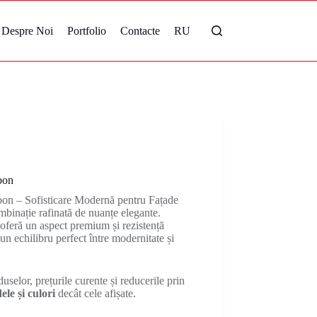
Despre Noi
Portfolio
Contacte
RU
bon
on – Sofisticare Modernă pentru Fațade
binație rafinată de nuanțe elegante.
 oferă un aspect premium și rezistență
un echilibru perfect între modernitate și
uselor, prețurile curente și reducerile prin
le și culori
decât cele afișate.