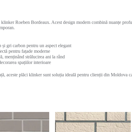
le klinker Roeben Bordeaux. Acest design modern combină nuanțe profu
temporan.
și gri carbon pentru un aspect elegant
rfectă pentru fațade moderne
ă, menținând strălucirea ani la rând
 decorarea spațiilor interioare
 aceste plăci klinker sunt soluția ideală pentru clienții din Moldova ca