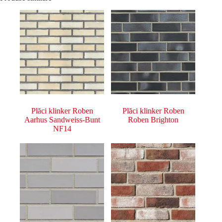
Plăci klinker Roben
Plăci klinker Roben
Aarhus Sandweiss-Bunt
Roben Brighton
NF14