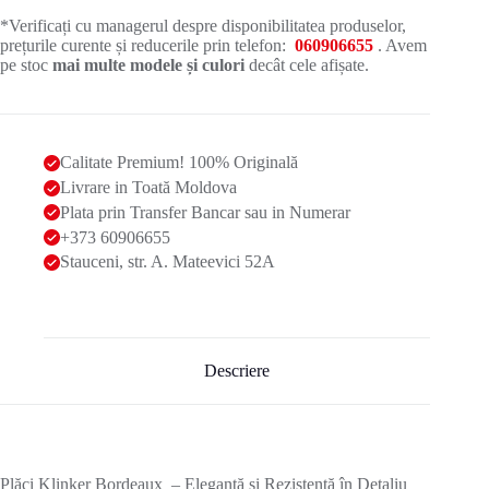
*Verificați cu managerul despre disponibilitatea produselor,
prețurile curente și reducerile prin telefon:
060906655
. Avem
pe stoc
mai multe modele și culori
decât cele afișate.
Calitate Premium! 100% Originală
Livrare in Toată Moldova
Plata prin Transfer Bancar sau in Numerar
+373 60906655
Stauceni, str. A. Mateevici 52A
Descriere
Plăci Klinker Bordeaux – Eleganță și Rezistență în Detaliu