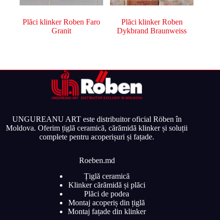
Plăci klinker Roben Faro
Plăci klinker Roben
Granit
Dykbrand Braunweiss
UNGUREANU ART este distribuitor oficial Röben în
Moldova. Oferim țiglă ceramică, cărămidă klinker și soluții
complete pentru acoperișuri și fațade.
Roeben.md
Țiglă ceramică
Klinker cărămidă și plăci
Plăci de podea
Montaj acoperiș din țiglă
Montaj fațade din klinker