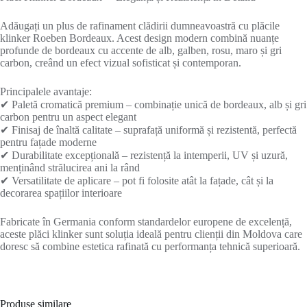
Adăugați un plus de rafinament clădirii dumneavoastră cu plăcile
klinker Roeben Bordeaux. Acest design modern combină nuanțe
profunde de bordeaux cu accente de alb, galben, rosu, maro și gri
carbon, creând un efect vizual sofisticat și contemporan.
Principalele avantaje:
✔ Paletă cromatică premium – combinație unică de bordeaux, alb și gri
carbon pentru un aspect elegant
✔ Finisaj de înaltă calitate – suprafață uniformă și rezistentă, perfectă
pentru fațade moderne
✔ Durabilitate excepțională – rezistență la intemperii, UV și uzură,
menținând strălucirea ani la rând
✔ Versatilitate de aplicare – pot fi folosite atât la fațade, cât și la
decorarea spațiilor interioare
Fabricate în Germania conform standardelor europene de excelență,
aceste plăci klinker sunt soluția ideală pentru clienții din Moldova care
doresc să combine estetica rafinată cu performanța tehnică superioară.
Produse similare