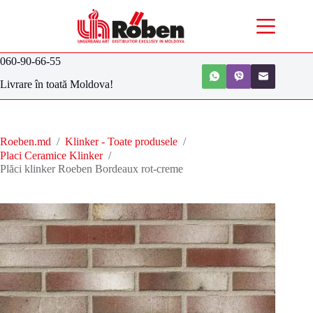
060-90-66-55
Livrare în toată Moldova!
Roeben.md
/
Klinker - Toate produsele
/
Placi Ceramice Klinker
/
Plăci klinker Roeben Bordeaux rot-creme