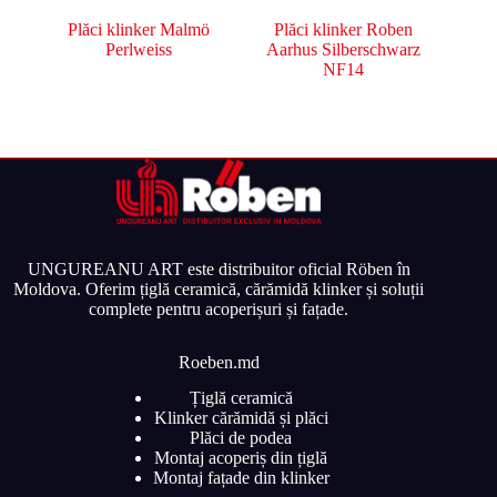
Plăci klinker Malmö
Plăci klinker Roben
Perlweiss
Aarhus Silberschwarz
NF14
UNGUREANU ART este distribuitor oficial Röben în
Moldova. Oferim țiglă ceramică, cărămidă klinker și soluții
complete pentru acoperișuri și fațade.
Roeben.md
Țiglă ceramică
Klinker cărămidă și plăci
Plăci de podea
Montaj acoperiș din țiglă
Montaj fațade din klinker