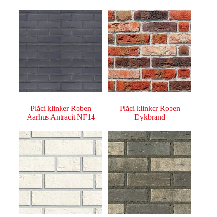
Plăci klinker Roben
Plăci klinker Roben
Aarhus Antracit NF14
Dykbrand