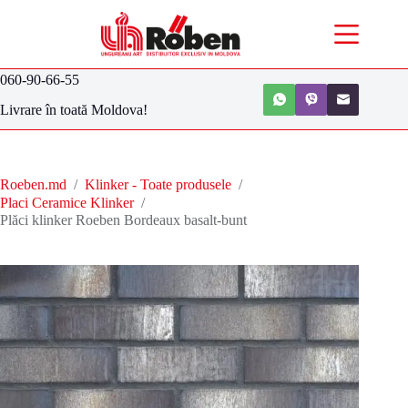
060-90-66-55
Livrare în toată Moldova!
Roeben.md
/
Klinker - Toate produsele
/
Placi Ceramice Klinker
/
Plăci klinker Roeben Bordeaux basalt-bunt