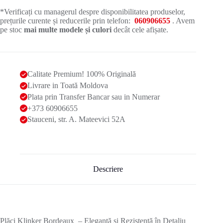
*Verificați cu managerul despre disponibilitatea produselor,
prețurile curente și reducerile prin telefon:
060906655
. Avem
pe stoc
mai multe modele și culori
decât cele afișate.
Calitate Premium! 100% Originală
Livrare in Toată Moldova
Plata prin Transfer Bancar sau in Numerar
+373 60906655
Stauceni, str. A. Mateevici 52A
Descriere
Plăci Klinker Bordeaux – Eleganță și Rezistență în Detaliu