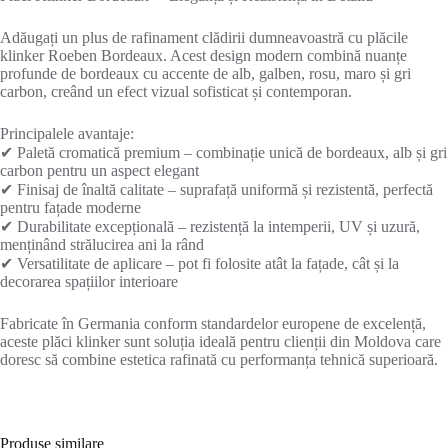
Adăugați un plus de rafinament clădirii dumneavoastră cu plăcile
klinker Roeben Bordeaux. Acest design modern combină nuanțe
profunde de bordeaux cu accente de alb, galben, rosu, maro și gri
carbon, creând un efect vizual sofisticat și contemporan.
Principalele avantaje:
✔ Paletă cromatică premium – combinație unică de bordeaux, alb și gri
carbon pentru un aspect elegant
✔ Finisaj de înaltă calitate – suprafață uniformă și rezistentă, perfectă
pentru fațade moderne
✔ Durabilitate excepțională – rezistență la intemperii, UV și uzură,
menținând strălucirea ani la rând
✔ Versatilitate de aplicare – pot fi folosite atât la fațade, cât și la
decorarea spațiilor interioare
Fabricate în Germania conform standardelor europene de excelență,
aceste plăci klinker sunt soluția ideală pentru clienții din Moldova care
doresc să combine estetica rafinată cu performanța tehnică superioară.
Produse similare