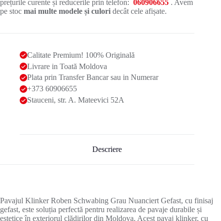
prețurile curente și reducerile prin telefon:
060906655
. Avem
pe stoc
mai multe modele și culori
decât cele afișate.
Calitate Premium! 100% Originală
Livrare in Toată Moldova
Plata prin Transfer Bancar sau in Numerar
+373 60906655
Stauceni, str. A. Mateevici 52A
Descriere
Pavajul Klinker Roben Schwabing Grau Nuanciert Gefast, cu finisaj
gefast, este soluția perfectă pentru realizarea de pavaje durabile și
estetice în exteriorul clădirilor din Moldova. Acest pavaj klinker, cu