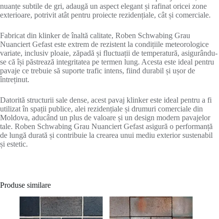
nuanțe subtile de gri, adaugă un aspect elegant și rafinat oricei zone
exterioare, potrivit atât pentru proiecte rezidențiale, cât și comerciale.
Fabricat din klinker de înaltă calitate, Roben Schwabing Grau
Nuanciert Gefast este extrem de rezistent la condițiile meteorologice
variate, inclusiv ploaie, zăpadă și fluctuații de temperatură, asigurându-
se că își păstrează integritatea pe termen lung. Acesta este ideal pentru
pavaje ce trebuie să suporte trafic intens, fiind durabil și ușor de
întreținut.
Datorită structurii sale dense, acest pavaj klinker este ideal pentru a fi
utilizat în spații publice, alei rezidențiale și drumuri comerciale din
Moldova, aducând un plus de valoare și un design modern pavajelor
tale. Roben Schwabing Grau Nuanciert Gefast asigură o performanță
de lungă durată și contribuie la crearea unui mediu exterior sustenabil
și estetic.
Produse similare