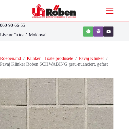
060-90-66-55
Livrare în toată Moldova!
Roeben.md
/
Klinker - Toate produsele
/
Pavaj Klinker
/
Pavaj Klinker Roben SCHWABING grau-nuanciert, gefast