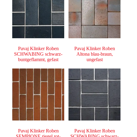
Pavaj Klinker Roben
Pavaj Klinker Roben
SCHWABING schwarz-
Altona blau-braun,
buntgeflammt, gefast
ungefast
Pavaj Klinker Roben
Pavaj Klinker Roben
SEMPIONE riegel rot-
SCHWABING schwarz-