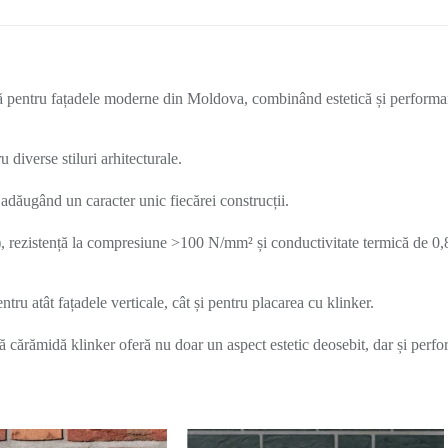
 pentru fațadele moderne din Moldova, combinând estetică și performan
 diverse stiluri arhitecturale.
 adăugând un caracter unic fiecărei construcții.
, rezistență la compresiune >100 N/mm² și conductivitate termică de 0,
ntru atât fațadele verticale, cât și pentru placarea cu klinker.
 cărămidă klinker oferă nu doar un aspect estetic deosebit, dar și perf