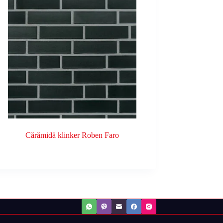
Cărămidă klinker Roben Faro