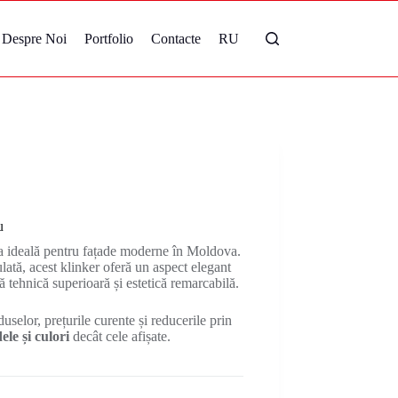
Despre Noi
Portfolio
Contacte
RU
u
 ideală pentru fațade moderne în Moldova.
lată, acest klinker oferă un aspect elegant
 tehnică superioară și estetică remarcabilă.
uselor, prețurile curente și reducerile prin
le și culori
decât cele afișate.