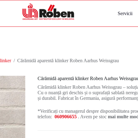
Servicii
linker
/
Cărămidă aparentă klinker Roben Aarhus Weissgrau
Cărămidă aparentă klinker Roben Aarhus Weissgra
Cărămidă klinker Roben Aarhus Weissgrau – soluția
Cu o nuanță gri deschis și o suprafață sablată neregu
și durabil. Fabricat în Germania, asigură performanță
*Verificați cu managerul despre disponibilitatea prod
telefon:
060906655
. Avem pe stoc
mai multe mode