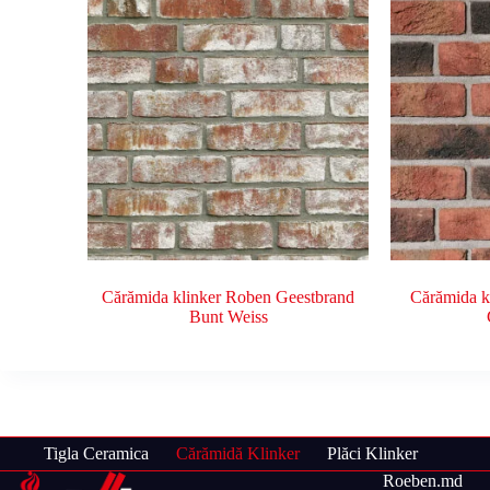
Cărămida klinker Roben Geestbrand
Cărămida k
Bunt Weiss
Tigla Ceramica
Cărămidă Klinker
Plăci Klinker
Roeben.md