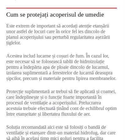
Cum se protejați acoperisul de umedie
Este extrem de important să acordați atenție etanșării
unor astfel de locuri care în orice fel ies dincolo de
planul acoperișului sau perturbă regularitatea așezării
țiglelor.
Acestea includ lucarne și coșuri de fum. În cazul lor,
este necesar să se folosească tablii de hidroizolație
pentru a îndepărta apa de ploaie dincolo de lucarnul,
izolarea suplimentară a ferestrelor de lucarnă deasupra
șipcilor, precum și materiale pentru lipirea membranelor.
Protecție suplimentară ar trebui să fie aplicată și coamei,
care îndeplinește și o funcție foarte importantă în
procesul de ventilație a acoperișului. Prelucrarea
acestuia trebuie efectuată ținând cont de echilibrul optim
între etanșeitate și libertatea fluxului de aer.
Soluția recomandată aici este să folosiți o bandă de
ventilație și etanșare dintr-un material hidrofug, dar care
să aibă în același timp mici goluri pentru a facilita