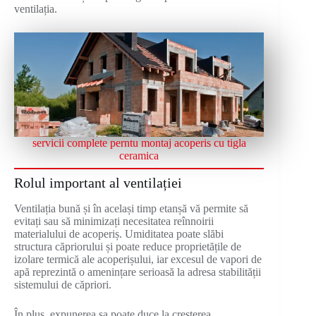
ventilația.
servicii complete perntu montaj acoperis cu tigla
ceramica
Rolul important al ventilației
Ventilația bună și în același timp etanșă vă permite să
evitați sau să minimizați necesitatea reînnoirii
materialului de acoperiș. Umiditatea poate slăbi
structura căpriorului și poate reduce proprietățile de
izolare termică ale acoperișului, iar excesul de vapori de
apă reprezintă o amenințare serioasă la adresa stabilității
sistemului de căpriori.
În plus, expunerea sa poate duce la creșterea