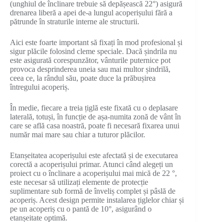
(unghiul de înclinare trebuie să depășească 22°) asigură
drenarea liberă a apei de-a lungul acoperișului fără a
pătrunde în straturile interne ale structurii.
Aici este foarte important să fixați în mod profesional și
sigur plăcile folosind cleme speciale. Dacă șindrila nu
este asigurată corespunzător, vânturile puternice pot
provoca desprinderea uneia sau mai multor șindrilă,
ceea ce, la rândul său, poate duce la prăbușirea
întregului acoperiș.
În medie, fiecare a treia țiglă este fixată cu o deplasare
laterală, totuși, în funcție de așa-numita zonă de vânt în
care se află casa noastră, poate fi necesară fixarea unui
număr mai mare sau chiar a tuturor plăcilor.
Etanșeitatea acoperișului este afectată și de executarea
corectă a acoperișului primar. Atunci când alegeți un
proiect cu o înclinare a acoperișului mai mică de 22 °,
este necesar să utilizați elemente de protecție
suplimentare sub formă de înveliș complet și pâslă de
acoperiș. Acest design permite instalarea țiglelor chiar și
pe un acoperiș cu o pantă de 10°, asigurând o
etanșeitate optimă.